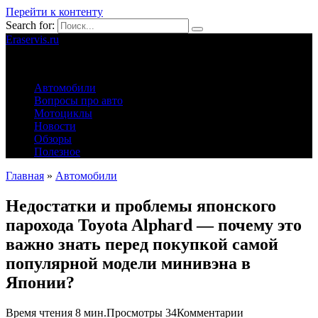
Перейти к контенту
Search for:
Eraservis.ru
Автомобильные истории
Автомобили
Вопросы про авто
Мотоциклы
Новости
Обзоры
Полезное
Главная
»
Автомобили
Недостатки и проблемы японского
парохода Toyota Alphard — почему это
важно знать перед покупкой самой
популярной модели минивэна в
Японии?
Время чтения
8 мин.
Просмотры
34
Комментарии