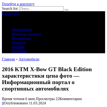
Перейти к контенту
Search for:
Eraservis.ru
Автомобильные истории
Автомобили
Вопросы про авто
Мотоциклы
Новости
Обзоры
Полезное
Главная
»
Автомобили
2016 KTM X-Bow GT Black Edition
характеристики цена фото —
Информационный портал о
спортивных автомобилях
Время чтения
6 мин.
Просмотры
22
Комментарии
0
Опубликовано
11.03.2024