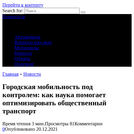
Перейти к контенту
Search for:
Eraservis.ru
Автомобильные истории
Автомобили
Вопросы про авто
Мотоциклы
Новости
Обзоры
Полезное
Главная
»
Новости
Городская мобильность под
контролем: как наука помогает
оптимизировать общественный
транспорт
Время чтения
3 мин.
Просмотры
81
Комментарии
0
Опубликовано
20.12.2021