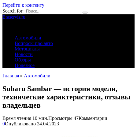
Перейти к контенту
Search for:
Eraservis.ru
Автомобильные истории
Автомобили
Вопросы про авто
Мотоциклы
Новости
Обзоры
Полезное
Главная
»
Автомобили
Subaru Sambar — история модели,
технические характеристики, отзывы
владельцев
Время чтения
10 мин.
Просмотры
47
Комментарии
0
Опубликовано
24.04.2023