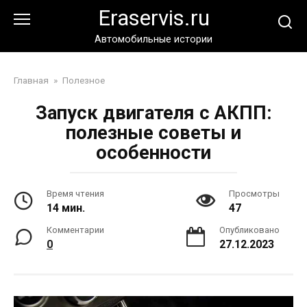
Перейти
Eraservis.ru
к
контенту
Автомобильные истории
Главная
»
Полезное
Запуск двигателя с АКПП:
полезные советы и
особенности
Время чтения
Просмотры
14 мин.
47
Комментарии
Опубликовано
0
27.12.2023