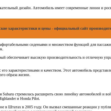
лекательный дизайн. Автомобиль имеет современные линии и ро
ческие характеристики и цены - официальный сайт производит
 комфортабельными сиденьями и множеством функций для пассаж
к.
орый обеспечивает высокую производительность и отличную упр
 с его характеристиками и качеством. Этот автомобиль представл
ого образа жизни.
ния Subaru стремилась расширить свою линейку автомобилей и в
ghlander и Honda Pilot.
лоне в Штатах в 2005 году. Он вызвал смешанные реакции у пуб