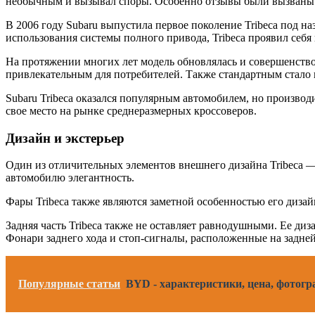
необычным и вызывал споры. Особенно отзывы были вызваны 
В 2006 году Subaru выпустила первое поколение Tribeca под н
использования системы полного привода, Tribeca проявил себ
На протяжении многих лет модель обновлялась и совершенствов
привлекательным для потребителей. Также стандартным стало 
Subaru Tribeca оказался популярным автомобилем, но производ
свое место на рынке среднеразмерных кроссоверов.
Дизайн и экстерьер
Один из отличительных элементов внешнего дизайна Tribeca 
автомобилю элегантность.
Фары Tribeca также являются заметной особенностью его диза
Задняя часть Tribeca также не оставляет равнодушными. Ее д
Фонари заднего хода и стоп-сигналы, расположенные на задне
Популярные статьи
BYD - характеристики, цена, фотогр