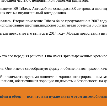
передней частью с непривычной решеткой радиатора.
азванием B9 Tribeca. Автомобиль оснащался 3,0-литровым шести
я как весьма внушительный внедорожник.
алась. Второе поколение Tribeca было представлено в 2007 году.
использование шестицилиндрового двигателя объемом 3,6 литра
итель прекратил его выпуск в 2014 году. Модель представила ин
— это его передняя решетка. Она имеет ярко выраженные хром
йна. Они имеют своеобразную форму и обеспечивают яркое и кач
изайн отличается крутыми линиями и хорошо интегрированным з
й панели, обеспечивают хорошую видимость и безопасность на до
афии и обзор — все, что вам нужно знать о этом автомобильн