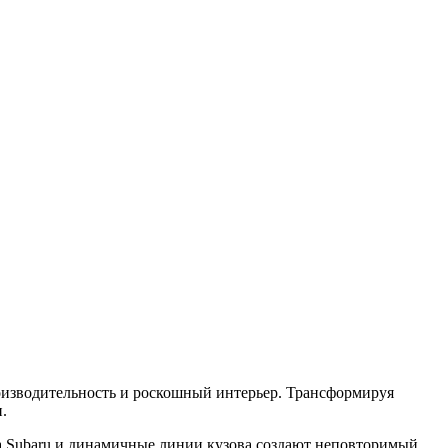
роизводительность и роскошный интерьер. Трансформируя
.
а Subaru и динамичные линии кузова создают неповторимый