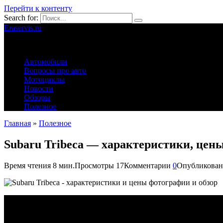
Перейти к контенту
Search for:
Eraservis.ru
Автомобильные истории
Автомобили
Вопросы про авто
Мотоциклы
Новости
Обзоры
Полезное
Главная
»
Полезное
Subaru Tribeca — характеристики, цены
Время чтения
8 мин.
Просмотры
17
Комментарии
0
Опубликован