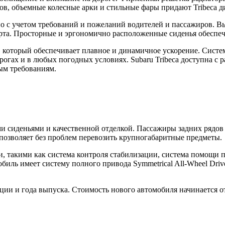
ов, объемные колесные арки и стильные фары придают Tribeca д
но с учетом требований и пожеланий водителей и пассажиров. В
рта. Просторные и эргономично расположенные сиденья обеспеч
который обеспечивает плавное и динамичное ускорение. Система
рогах и в любых погодных условиях. Subaru Tribeca доступна с
ым требованиям.
ми сиденьями и качественной отделкой. Пассажиры задних рядо
 позволяет без проблем перевозить крупногабаритные предметы.
и, такими как система контроля стабилизации, система помощи
биль имеет систему полного привода Symmetrical All-Wheel Driv
тации и года выпуска. Стоимость нового автомобиля начинается 