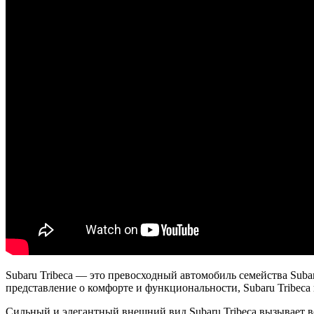
Subaru Tribeca — это превосходный автомобиль семейства Sub
представление о комфорте и функциональности, Subaru Tribeca
Сильный и элегантный внешний вид Subaru Tribeca вызывает 