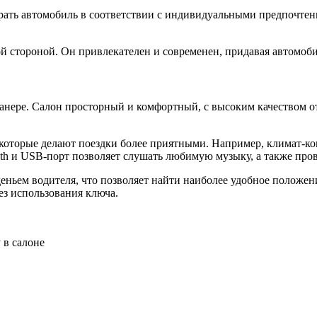
выбрать автомобиль в соответствии с индивидуальными предпочт
ьной стороной. Он привлекателен и современен, придавая автомо
анере. Салон просторный и комфортный, с высоким качеством от
 которые делают поездки более приятными. Например, климат-к
oth и USB-порт позволяет слушать любимую музыку, а также пров
деньем водителя, что позволяет найти наиболее удобное положе
ез использования ключа.
 в салоне