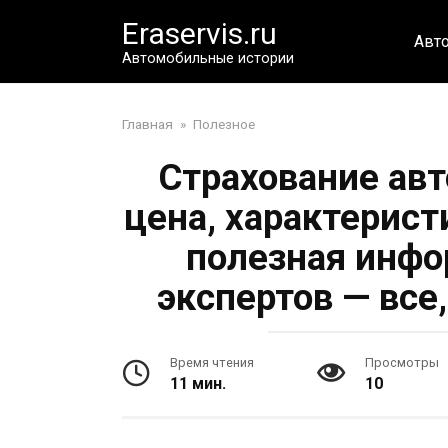
Перейти
Eraservis.ru
к
Авт
контенту
Автомобильные истории
Главная
»
Полезное
Страхование ав
цена, характерист
полезная инфо
экспертов — все
Время чтения
Просмотры
11 мин.
10