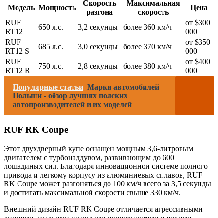
Скорость
Максимальная
Модель
Мощность
Цена
разгона
скорость
RUF
от $300
650 л.с.
3,2 секунды
более 360 км/ч
RT12
000
RUF
от $350
685 л.с.
3,0 секунды
более 370 км/ч
RT12 S
000
RUF
от $400
750 л.с.
2,8 секунды
более 380 км/ч
RT12 R
000
Популярные статьи
Марки автомобилей
Польши - обзор лучших полских
автопроизводителей и их моделей
RUF RK Coupe
Этот двухдверный купе оснащен мощным 3,6-литровым
двигателем с турбонаддувом, развивающим до 600
лошадиных сил. Благодаря инновационной системе полного
привода и легкому корпусу из алюминиевых сплавов, RUF
RK Coupe может разгоняться до 100 км/ч всего за 3,5 секунды
и достигать максимальной скорости свыше 330 км/ч.
Внешний дизайн RUF RK Coupe отличается агрессивными
линиями, гладкими плавными поверхностями и яркими