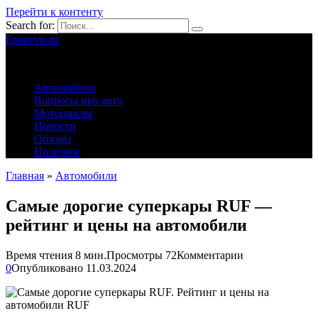
Перейти к контенту
Search for:
Eraservis.ru
Автомобильные истории
Автомобили
Вопросы про авто
Мотоциклы
Новости
Обзоры
Полезное
Главная
»
Автомобили
Самые дорогие суперкары RUF —
рейтинг и цены на автомобили
Время чтения
8 мин.
Просмотры
72
Комментарии
0
Опубликовано
11.03.2024