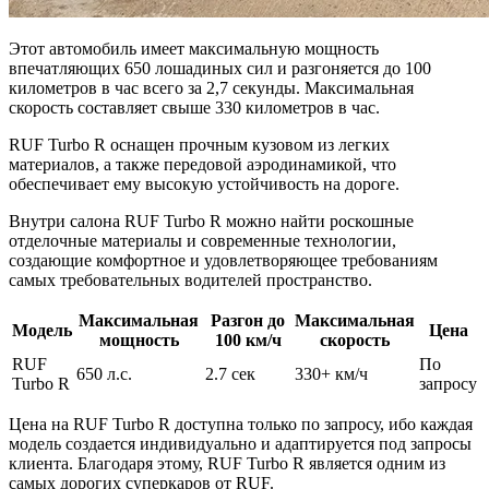
Этот автомобиль имеет максимальную мощность
впечатляющих 650 лошадиных сил и разгоняется до 100
километров в час всего за 2,7 секунды. Максимальная
скорость составляет свыше 330 километров в час.
RUF Turbo R оснащен прочным кузовом из легких
материалов, а также передовой аэродинамикой, что
обеспечивает ему высокую устойчивость на дороге.
Внутри салона RUF Turbo R можно найти роскошные
отделочные материалы и современные технологии,
создающие комфортное и удовлетворяющее требованиям
самых требовательных водителей пространство.
Максимальная
Разгон до
Максимальная
Модель
Цена
мощность
100 км/ч
скорость
RUF
По
650 л.с.
2.7 сек
330+ км/ч
Turbo R
запросу
Цена на RUF Turbo R доступна только по запросу, ибо каждая
модель создается индивидуально и адаптируется под запросы
клиента. Благодаря этому, RUF Turbo R является одним из
самых дорогих суперкаров от RUF.