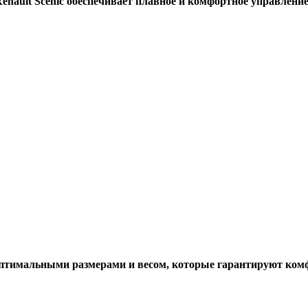
enault Scenic обеспечивает плавное и комфортное управление
т оптимальными размерами и весом, которые гарантируют ком