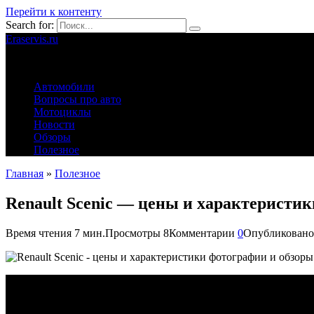
Перейти к контенту
Search for:
Eraservis.ru
Автомобильные истории
Автомобили
Вопросы про авто
Мотоциклы
Новости
Обзоры
Полезное
Главная
»
Полезное
Renault Scenic — цены и характеристи
Время чтения
7 мин.
Просмотры
8
Комментарии
0
Опубликовано