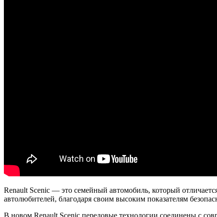
Renault Scenic — это семейный автомобиль, который отличает
автолюбителей, благодаря своим высоким показателям безопас
В новом Renault Scenic передовые технологии соединены с с