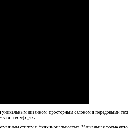
ся уникальным дизайном, просторным салоном и передовыми тех
ности и комфорта.
овременным стилем и функциональностью. Уникальная форма ав