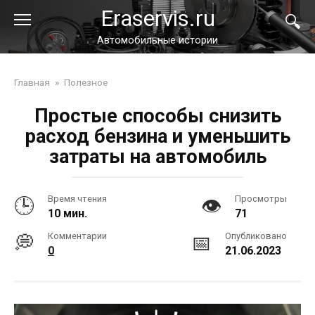
Перейти
Eraservis.ru
к
контенту
Автомобильные истории
Главная
»
Полезное
Простые способы снизить
расход бензина и уменьшить
затраты на автомобиль
Время чтения
Просмотры
10 мин.
71
Комментарии
Опубликовано
0
21.06.2023