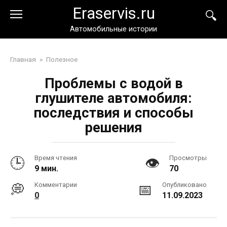
Перейти
Eraservis.ru
к
контенту
Автомобильные истории
Главная
»
Полезное
Проблемы с водой в
глушителе автомобиля:
последствия и способы
решения
Время чтения
Просмотры
9 мин.
70
Комментарии
Опубликовано
0
11.09.2023