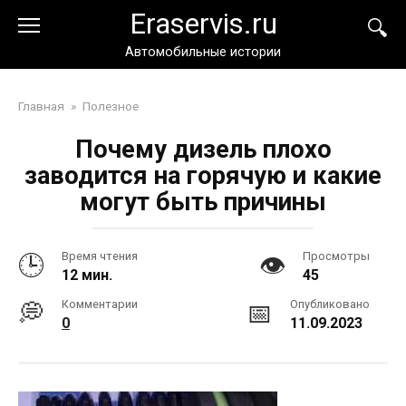
Перейти
Eraservis.ru
к
контенту
Автомобильные истории
Главная
»
Полезное
Почему дизель плохо
заводится на горячую и какие
могут быть причины
Время чтения
Просмотры
12 мин.
45
Комментарии
Опубликовано
0
11.09.2023