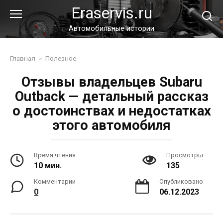
Перейти
Eraservis.ru
к
контенту
Автомобильные истории
Главная
»
Полезное
Отзывы владельцев Subaru
Outback — детальный рассказ
о достоинствах и недостатках
этого автомобиля
Время чтения
Просмотры
10 мин.
135
Комментарии
Опубликовано
0
06.12.2023