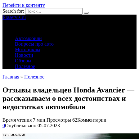
Перейти к контенту
Search for:
Eraservis.ru
Автомобильные истории
Автомобили
Вопросы про авто
Мотоциклы
Новости
Обзоры
Полезное
Главная
»
Полезное
Отзывы владельцев Honda Avancier —
рассказываем о всех достоинствах и
недостатках автомобиля
Время чтения
7 мин.
Просмотры
62
Комментарии
0
Опубликовано
05.07.2023