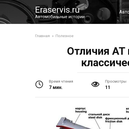
Перейти
Eraservis.ru
к
Авт
контенту
Автомобильные истории
Главная
»
Полезное
Отличия AT 
классиче
Время чтения
Просмотры
7 мин.
11