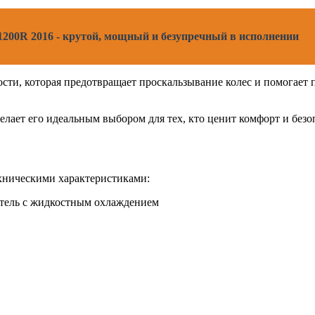
1200R 2016 - крутой, мощный и безупречный в исполнении
ости, которая предотвращает проскальзывание колес и помогает
 делает его идеальным выбором для тех, кто ценит комфорт и без
ехническими характеристиками:
атель с жидкостным охлаждением