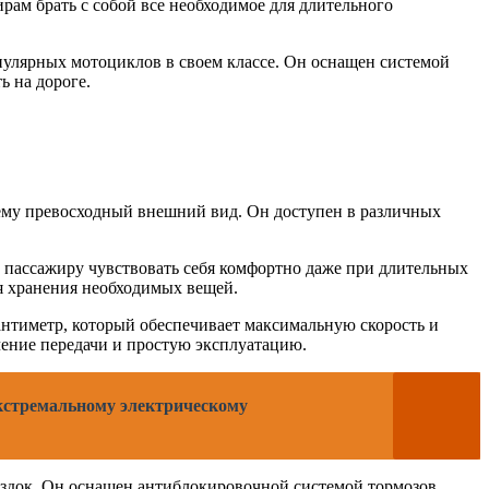
ам брать с собой все необходимое для длительного
пулярных мотоциклов в своем классе. Он оснащен системой
ь на дороге.
 ему превосходный внешний вид. Он доступен в различных
и пассажиру чувствовать себя комфортно даже при длительных
я хранения необходимых вещей.
антиметр, который обеспечивает максимальную скорость и
чение передачи и простую эксплуатацию.
экстремальному электрическому
оездок. Он оснащен антиблокировочной системой тормозов,