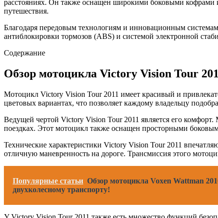
расстояниях. Он также оснащен широкими боковыми кофрами и 
путешествия.
Благодаря передовым технологиям и инновационным системам
антиблокировки тормозов (ABS) и системой электронной стаби
Содержание
Обзор мотоцикла Victory Vision Tour 20
Мотоцикл Victory Vision Tour 2011 имеет красивый и привлек
цветовых вариантах, что позволяет каждому владельцу подобрат
Ведущей чертой Victory Vision Tour 2011 является его комфор
поездках. Этот мотоцикл также оснащен просторными боковыми
Технические характеристики Victory Vision Tour 2011 впечат
отличную маневренность на дороге. Трансмиссия этого мотоци
Популярные статьи
Обзор мотоцикла Voxen Wattman 2010
двухколесному транспорту!
У Victory Vision Tour 2011 также есть множество функций без