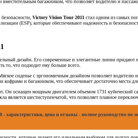
вместительным багажником, что позволяет водителю и пассажир
 безопасности,
Victory Vision Tour 2011
стал одним из самых по
лизации (ESP), которые обеспечивают надежность и безопасност
11
ательный дизайн. Его современные и элегантные линии придают
ь то, что подходит ему больше всего.
т. Мягкое сиденье с эргономичным дизайном позволяет водителю 
 кофрами и багажником, что обеспечивает достаточно места дл
ляют. Он оснащен мощным двигателем объемом 1731 кубический с
кла является шестиступенчатой, что позволяет плавное переклю
 - характеристики, цена и отзывы - полное руководство по 
опасности, которые делают его идеальным выбором для долгих п