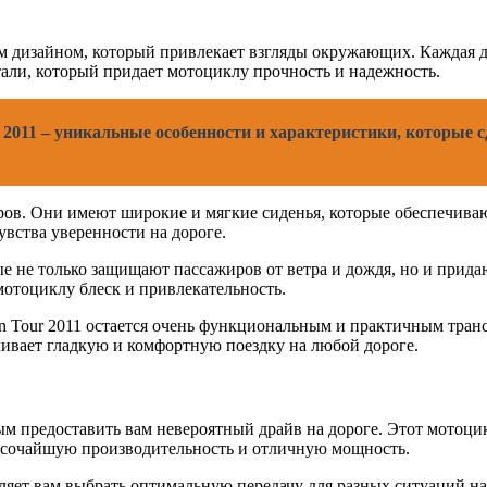
ым дизайном, который привлекает взгляды окружающих. Каждая д
тали, который придает мотоциклу прочность и надежность.
ll 2011 – уникальные особенности и характеристики, которые
ов. Они имеют широкие и мягкие сиденья, которые обеспечиваю
вства уверенности на дороге.
е не только защищают пассажиров от ветра и дождя, но и прид
отоциклу блеск и привлекательность.
ion Tour 2011 остается очень функциональным и практичным тра
чивает гладкую и комфортную поездку на любой дороге.
ным предоставить вам невероятный драйв на дороге. Этот мотоц
ысочайшую производительность и отличную мощность.
зволяет вам выбрать оптимальную передачу для разных ситуаций 