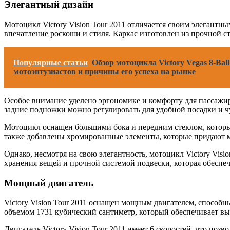
Элегантный дизайн
Мотоцикл Victory Vision Tour 2011 отличается своим элегантн
впечатление роскоши и стиля. Каркас изготовлен из прочной с
Популярные статьи
Обзор мотоцикла Victory Vegas 8-Ba
мотоэнтузиастов и причины его успеха на рынке
Особое внимание уделено эргономике и комфорту для пассажир
задние подножки можно регулировать для удобной посадки и чу
Мотоцикл оснащен большими бока и передним стеклом, которы
также добавлены хромированные элементы, которые придают м
Однако, несмотря на свою элегантность, мотоцикл Victory Vis
хранения вещей и прочной системой подвески, которая обеспе
Мощный двигатель
Victory Vision Tour 2011 оснащен мощным двигателем, способ
объемом 1731 кубический сантиметр, который обеспечивает в
Двигатель Victory Vision Tour 2011 имеет 6 скоростей, что по