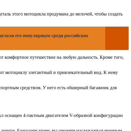
еталь этого мотоцикла продумана до мелочей, чтобы создать
 сделали его популярным среди российских
т комфортное путешествие на любую дальность. Кроме того,
ают мотоциклу элегантный и привлекательный вид. К нему
нспортным средством. У него есть обширный багажник для
икл оснащен 4-тактным двигателем V-образной конфигурации
на дороге. Благодаря этому, вы сможете наслаждаться мощным