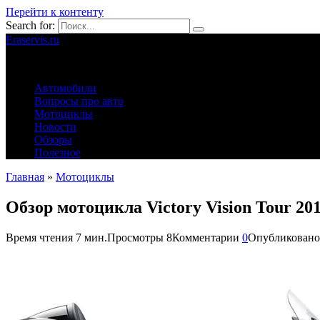
Перейти к контенту
Search for:
Eraservis.ru
Автомобильные истории
Автомобили
Вопросы про авто
Мотоциклы
Новости
Обзоры
Полезное
Главная
»
Мотоциклы
Обзор мотоцикла Victory Vision Tour 20
Время чтения
7 мин.
Просмотры
8
Комментарии
0
Опубликовано