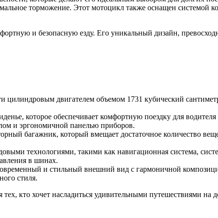
имальное торможение. Этот мотоцикл также оснащен системой ко
фортную и безопасную езду. Его уникальный дизайн, превосход
6-ти цилиндровым двигателем объемом 1731 кубический сантиме
денье, которое обеспечивает комфортную поездку для водителя
лом и эргономичной панелью приборов.
осторный багажник, который вмещает достаточное количество вещ
довыми технологиями, такими как навигационная система, систе
давления в шинах.
т современный и стильный внешний вид с гармоничной композици
ного стиля.
ля тех, кто хочет насладиться удивительными путешествиями на д