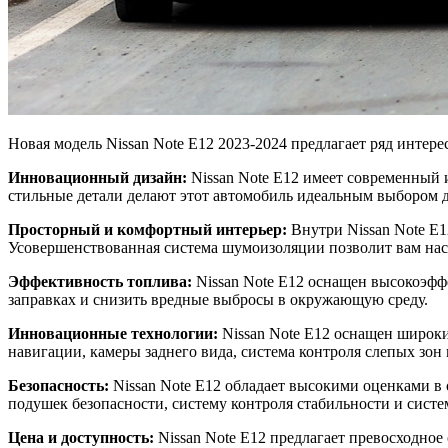
Новая модель Nissan Note Е12 2023-2024 предлагает ряд интер
Инновационный дизайн:
Nissan Note Е12 имеет современный 
стильные детали делают этот автомобиль идеальным выбором д
Просторный и комфортный интерьер:
Внутри Nissan Note Е1
Усовершенствованная система шумоизоляции позволит вам насл
Эффективность топлива:
Nissan Note Е12 оснащен высокоэфф
заправках и снизить вредные выбросы в окружающую среду.
Инновационные технологии:
Nissan Note Е12 оснащен широки
навигации, камеры заднего вида, система контроля слепых зон 
Безопасность:
Nissan Note Е12 обладает высокими оценками в 
подушек безопасности, систему контроля стабильности и сист
Цена и доступность:
Nissan Note Е12 предлагает превосходное