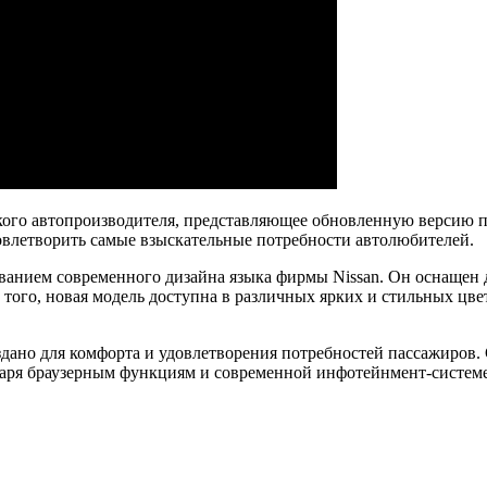
ого автопроизводителя, представляющее обновленную версию по
овлетворить самые взыскательные потребности автолюбителей.
ованием современного дизайна языка фирмы Nissan. Он оснаще
того, новая модель доступна в различных ярких и стильных цве
здано для комфорта и удовлетворения потребностей пассажиров. 
аря браузерным функциям и современной инфотейнмент-системе в