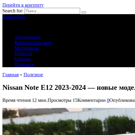
Перейти к контенту
Search for:
Eraservis.ru
Автомобильные истории
Автомобили
Вопросы про авто
Мотоциклы
Новости
Обзоры
Полезное
Главная
»
Полезное
Nissan Note Е12 2023-2024 — новые мод
Время чтения
12 мин.
Просмотры
15
Комментарии
0
Опубликова