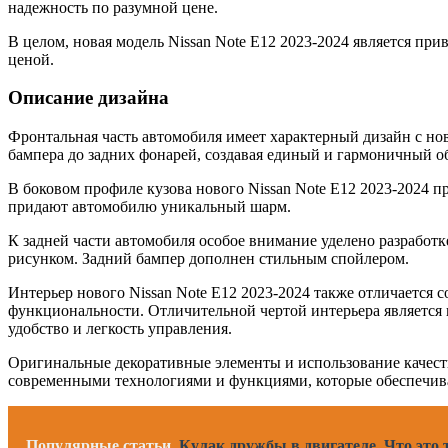
надежность по разумной цене.
В целом, новая модель Nissan Note Е12 2023-2024 является п
ценой.
Описание дизайна
Фронтальная часть автомобиля имеет характерный дизайн с н
бампера до задних фонарей, создавая единый и гармоничный об
В боковом профиле кузова нового Nissan Note Е12 2023-2024 
придают автомобилю уникальный шарм.
К задней части автомобиля особое внимание уделено разработ
рисунком. Задний бампер дополнен стильным спойлером.
Интерьер нового Nissan Note Е12 2023-2024 также отличается
функциональности. Отличительной чертой интерьера является 
удобство и легкость управления.
Оригинальные декоративные элементы и использование качест
современными технологиями и функциями, которые обеспечива
Популярные статьи
Кулак дружбы в двигателе. Что это т