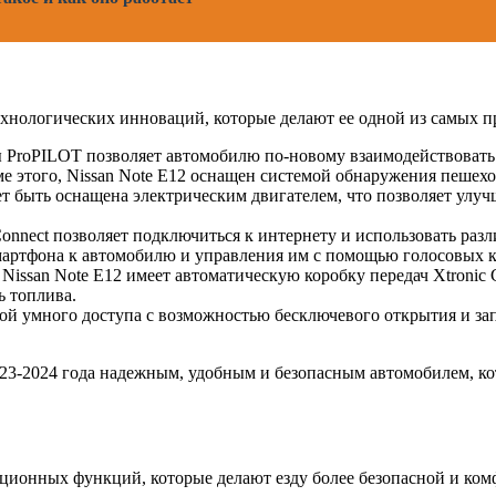
технологических инноваций, которые делают ее одной из самых 
ProPILOT позволяет автомобилю по-новому взаимодействовать с
ме этого, Nissan Note Е12 оснащен системой обнаружения пешех
т быть оснащена электрическим двигателем, что позволяет улуч
onnect позволяет подключиться к интернету и использовать раз
смартфона к автомобилю и управления им с помощью голосовых 
issan Note Е12 имеет автоматическую коробку передач Xtronic 
ь топлива.
ой умного доступа с возможностью бесключевого открытия и зап
023-2024 года надежным, удобным и безопасным автомобилем, к
ационных функций, которые делают езду более безопасной и ком