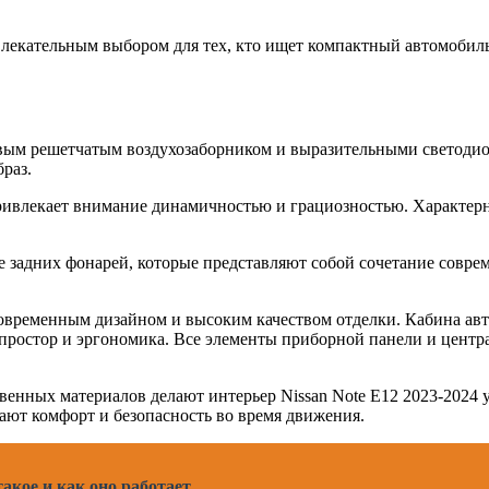
ривлекательным выбором для тех, кто ищет компактный автомоби
овым решетчатым воздухозаборником и выразительными светоди
раз.
привлекает внимание динамичностью и грациозностью. Характер
ке задних фонарей, которые представляют собой сочетание сов
 современным дизайном и высоким качеством отделки. Кабина ав
простор и эргономика. Все элементы приборной панели и центр
венных материалов делают интерьер Nissan Note Е12 2023-2024
ют комфорт и безопасность во время движения.
акое и как оно работает