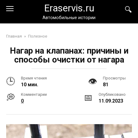
Перейти
Eraservis.ru
к
контенту
Автомобильные истории
Главная
»
Полезное
Нагар на клапанах: причины и
способы очистки от нагара
Время чтения
Просмотры
10 мин.
81
Комментарии
Опубликовано
0
11.09.2023