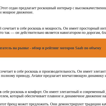
и. Этот седан предлагает роскошный интерьер с высококачестве
 и мощное движение.
й сочетает в себе роскошь и мощность. Он имеет просторный и
то так — он действительно является навигатором по дорогам, б
ель на рынке - обзор и рейтинг моторов Saab по объему
сочетает в себе роскошь и производительность. Он имеет элега
 полному приводу, Aviator предлагает впечатляющую динамику 
т в себе роскошь и комфорт. Он имеет элегантный и современный
елем, который обеспечивает плавное и динамичное движение на
 этот бренд может предложить. Они демонстрируют традицию кач