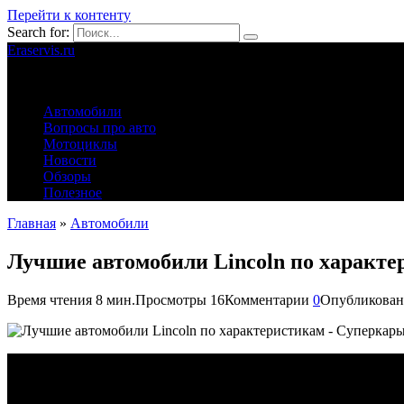
Перейти к контенту
Search for:
Eraservis.ru
Автомобильные истории
Автомобили
Вопросы про авто
Мотоциклы
Новости
Обзоры
Полезное
Главная
»
Автомобили
Лучшие автомобили Lincoln по характ
Время чтения
8 мин.
Просмотры
16
Комментарии
0
Опубликован