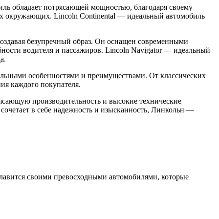
биль обладает потрясающей мощностью, благодаря своему
х окружающих. Lincoln Continental — идеальный автомобиль
 создавая безупречный образ. Он оснащен современными
ости водителя и пассажиров. Lincoln Navigator — идеальный
а.
кальными особенностями и преимуществами. От классических
ия каждого покупателя.
рясающую производительность и высокие технические
сочетает в себе надежность и изысканность, Линкольн —
n славится своими превосходными автомобилями, которые