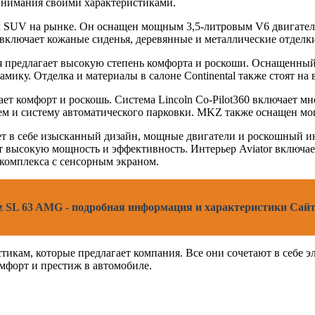
внимания своими характеристиками.
ых SUV на рынке. Он оснащен мощным 3,5-литровым V6 двигател
 включает кожаные сиденья, деревянные и металлические отделк
орая предлагает высокую степень комфорта и роскоши. Оснащенн
мику. Отделка и материалы в салоне Continental также стоят на 
ает комфорт и роскошь. Система Lincoln Co-Pilot360 включает 
м и систему автоматического парковки. MKZ также оснащен мо
ает в себе изысканный дизайн, мощные двигатели и роскошный и
т высокую мощность и эффективность. Интерьер Aviator включае
комплекса с сенсорным экраном.
nz SL 63 AMG - подробная информация и характеристики Сайт
тикам, которые предлагает компания. Все они сочетают в себе 
мфорт и престиж в автомобиле.