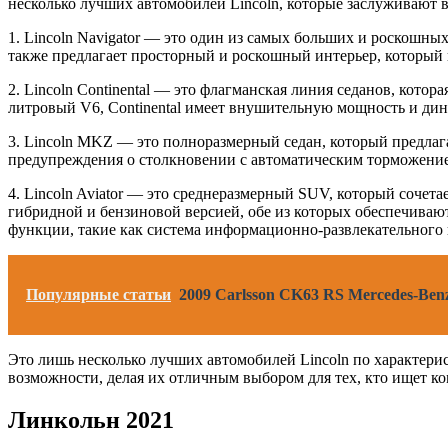
несколько лучших автомобилей Lincoln, которые заслуживают 
1. Lincoln Navigator — это один из самых больших и роскошн
также предлагает просторный и роскошный интерьер, который
2. Lincoln Continental — это флагманская линия седанов, кот
литровый V6, Continental имеет внушительную мощность и дина
3. Lincoln MKZ — это полноразмерный седан, который предлаг
предупреждения о столкновении с автоматическим торможение
4. Lincoln Aviator — это среднеразмерный SUV, который сочет
гибридной и бензиновой версией, обе из которых обеспечиваю
функции, такие как система информационно-развлекательного 
Популярные статьи
2009 Carlsson CK63 RS Mercedes-Be
Это лишь несколько лучших автомобилей Lincoln по характерис
возможности, делая их отличным выбором для тех, кто ищет ко
Линкольн 2021