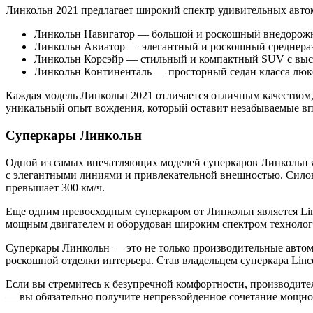
Линкольн 2021 предлагает широкий спектр удивительных авто
Линкольн Навигатор — большой и роскошный внедорожн
Линкольн Авиатор — элегантный и роскошный среднераз
Линкольн Корсэйр — стильный и компактный SUV с выс
Линкольн Континенталь — просторный седан класса люк
Каждая модель Линкольн 2021 отличается отличным качеством,
уникальный опыт вождения, который оставит незабываемые вп
Суперкары Линкольн
Одной из самых впечатляющих моделей суперкаров Линкольн яв
с элегантными линиями и привлекательной внешностью. Силовой 
превышает 300 км/ч.
Еще одним превосходным суперкаром от Линкольн является Lin
мощным двигателем и оборудован широким спектром технологий
Суперкары Линкольн — это не только производительные автомоб
роскошной отделки интерьера. Став владельцем суперкара Lin
Если вы стремитесь к безупречной комфортности, производит
— вы обязательно получите непревзойденное сочетание мощнос