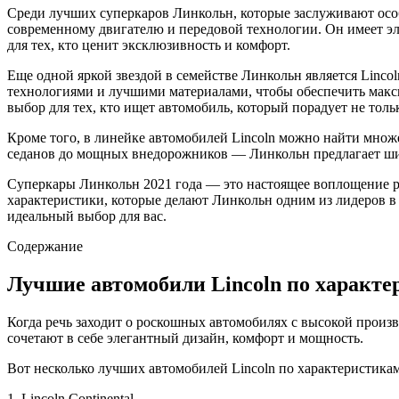
Среди лучших суперкаров Линкольн, которые заслуживают особо
современному двигателю и передовой технологии. Он имеет эл
для тех, кто ценит эксклюзивность и комфорт.
Еще одной яркой звездой в семействе Линкольн является Linco
технологиями и лучшими материалами, чтобы обеспечить макси
выбор для тех, кто ищет автомобиль, который порадует не толь
Кроме того, в линейке автомобилей Lincoln можно найти множ
седанов до мощных внедорожников — Линкольн предлагает ши
Суперкары Линкольн 2021 года — это настоящее воплощение р
характеристики, которые делают Линкольн одним из лидеров в
идеальный выбор для вас.
Содержание
Лучшие автомобили Lincoln по характ
Когда речь заходит о роскошных автомобилях с высокой произв
сочетают в себе элегантный дизайн, комфорт и мощность.
Вот несколько лучших автомобилей Lincoln по характеристикам
1. Lincoln Continental