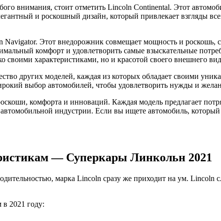
го внимания, стоит отметить Lincoln Continental. Этот автомо
егантный и роскошный дизайн, который привлекает взгляды все
ln Navigator. Этот внедорожник совмещает мощность и роскошь,
мальный комфорт и удовлетворить самые взыскательные потребн
ко своими характеристиками, но и красотой своего внешнего вид
ество других моделей, каждая из которых обладает своими уни
рокий выбор автомобилей, чтобы удовлетворить нужды и желан
оскоши, комфорта и инноваций. Каждая модель предлагает пот
 автомобильной индустрии. Если вы ищете автомобиль, который 
еристикам — Суперкары Линкольн 2021
одительностью, марка Lincoln сразу же приходит на ум. Lincol
 в 2021 году: