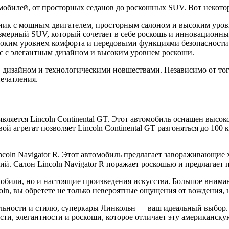
мобилей, от просторных седанов до роскошных SUV. Вот некото
ик с мощным двигателем, просторным салоном и высоким уров
мерный SUV, который сочетает в себе роскошь и инновационны
оким уровнем комфорта и передовыми функциями безопасности
с с элегантным дизайном и высоким уровнем роскоши.
 дизайном и технологическими новшествами. Независимо от тог
ечатления.
ляется Lincoln Continental GT. Этот автомобиль оснащен высо
агрегат позволяет Lincoln Continental GT разгоняться до 100 км
coln Navigator R. Этот автомобиль предлагает завораживающие
. Салон Lincoln Navigator R поражает роскошью и предлагает 
или, но и настоящие произведения искусства. Большое внимание
coln, вы обретете не только невероятные ощущения от вождения
ельности и стилю, суперкары Линкольн — ваш идеальный выбор.
ти, элегантности и роскоши, которое отличает эту американску