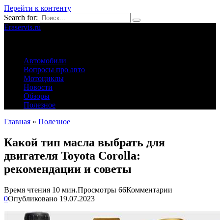
Перейти к контенту
Search for:
Eraservis.ru
Автомобильные истории
Автомобили
Вопросы про авто
Мотоциклы
Новости
Обзоры
Полезное
Главная
»
Полезное
Какой тип масла выбрать для
двигателя Toyota Corolla:
рекомендации и советы
Время чтения
10 мин.
Просмотры
66
Комментарии
0
Опубликовано
19.07.2023