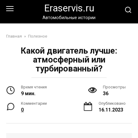
Перейти
Eraservis.ru
к
контенту
Автомобильные истории
Главная
»
Полезное
Какой двигатель лучше:
атмосферный или
турбированный?
Время чтения
Просмотры
9 мин.
36
Комментарии
Опубликовано
0
16.11.2023