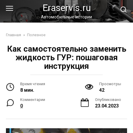
Перейти
Eraservis.ru
к
контенту
Автомобильные истории
Главная
»
Полезное
Как самостоятельно заменить
жидкость ГУР: пошаговая
инструкция
Время чтения
Просмотры
8 мин.
42
Комментарии
Опубликовано
0
23.04.2023