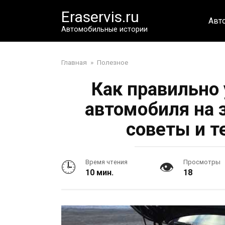
Перейти
Eraservis.ru
к
Авт
контенту
Автомобильные истории
Главная
»
Полезное
Как правильно
автомобиля на 
советы и т
Время чтения
Просмотры
10 мин.
18