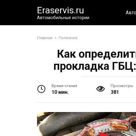
Перейти
Eraservis.ru
к
Авт
контенту
Автомобильные истории
Главная
»
Полезное
Как определить
прокладка ГБЦ
Время чтения
Просмотры
10 мин.
381