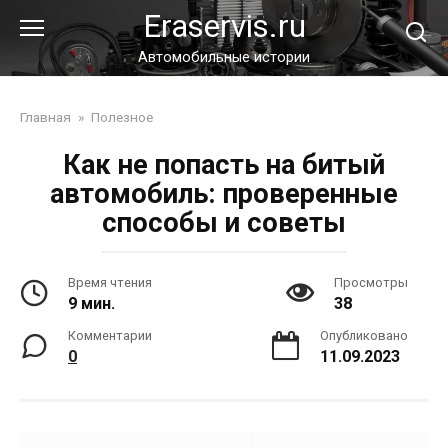
Перейти
Eraservis.ru
к
контенту
Автомобильные истории
Главная
»
Полезное
Как не попасть на битый
автомобиль: проверенные
способы и советы
Время чтения
Просмотры
9 мин.
38
Комментарии
Опубликовано
0
11.09.2023