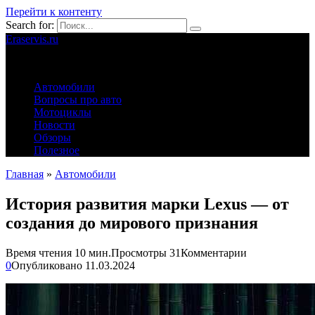
Перейти к контенту
Search for:
Eraservis.ru
Автомобильные истории
Автомобили
Вопросы про авто
Мотоциклы
Новости
Обзоры
Полезное
Главная
»
Автомобили
История развития марки Lexus — от
создания до мирового признания
Время чтения
10 мин.
Просмотры
31
Комментарии
0
Опубликовано
11.03.2024