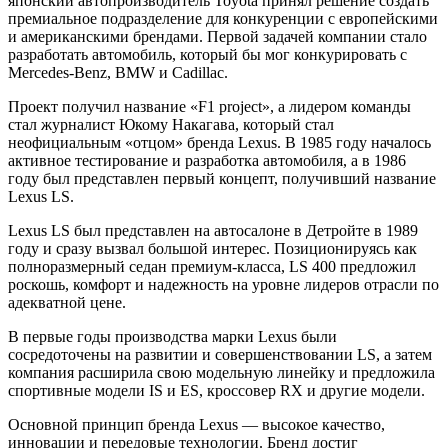
японский автопроизводитель Toyota принял решение создать
премиальное подразделение для конкуренции с европейскими
и американскими брендами. Первой задачей компании стало
разработать автомобиль, который бы мог конкурировать с
Mercedes-Benz, BMW и Cadillac.
Проект получил название «F1 project», а лидером команды
стал журналист Юкому Накагава, который стал
неофициальным «отцом» бренда Lexus. В 1985 году началось
активное тестирование и разработка автомобиля, а в 1986
году был представлен первый концепт, получивший название
Lexus LS.
Lexus LS был представлен на автосалоне в Детройте в 1989
году и сразу вызвал большой интерес. Позиционируясь как
полноразмерный седан премиум-класса, LS 400 предложил
роскошь, комфорт и надежность на уровне лидеров отрасли по
адекватной цене.
В первые годы производства марки Lexus были
сосредоточены на развитии и совершенствовании LS, а затем
компания расширила свою модельную линейку и предложила
спортивные модели IS и ES, кроссовер RX и другие модели.
Основной принцип бренда Lexus — высокое качество,
инновации и передовые технологии. Бренд достиг