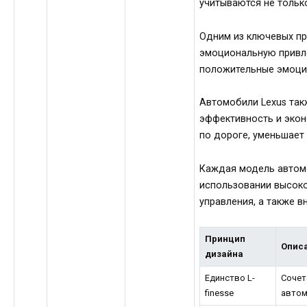
учитываются не тольк
Одним из ключевых пр
эмоциональную привле
положительные эмоции
Автомобили Lexus та
эффективность и экон
по дороге, уменьшает
Каждая модель автомо
использовании высоко
управления, а также в
Принцип
Опис
дизайна
Единство L-
Сочет
finesse
автом