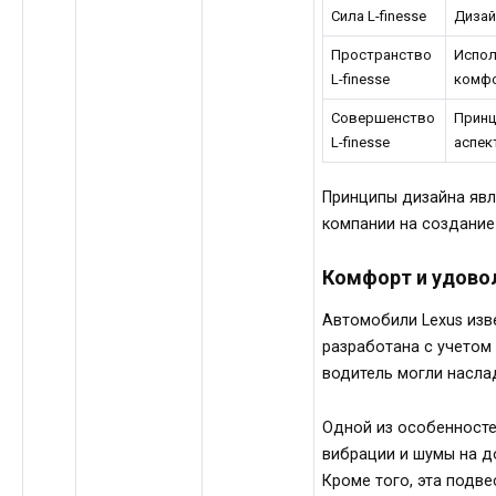
Сила L-finesse
Дизай
Пространство
Испол
L-finesse
комфо
Совершенство
Принц
L-finesse
аспек
Принципы дизайна явл
компании на создание
Комфорт и удово
Автомобили Lexus изв
разработана с учетом
водитель могли насла
Одной из особенносте
вибрации и шумы на д
Кроме того, эта подв