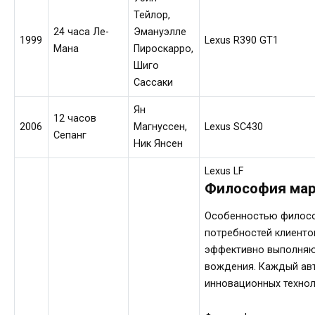
Тейлор,
24 часа Ле-
Эмануэлле
1999
Lexus R390 GT1
Мана
Пироскарро,
Шиго
Сассаки
Ян
12 часов
2006
Магнуссен,
Lexus SC430
Сепанг
Ник Янсен
Lexus LF
Философия ма
Особенностью философ
потребностей клиенто
эффективно выполняют
вождения. Каждый авт
инновационных технол