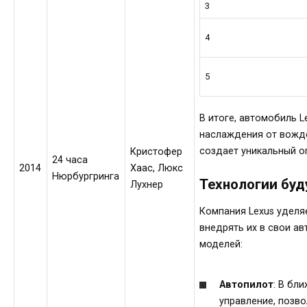
3
4
5
В итоге, автомобиль 
наслаждения от вожде
создает уникальный о
Кристофер
24 часа
2014
Хаас, Люкс
Нюрбургринга
Технологии бу
Лухнер
Компания Lexus уделя
внедрять их в свои а
моделей:
Автопилот
: В бл
управление, позв