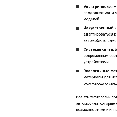
Электрическая 
продолжаться, и 
моделей.
Искусственный и
адаптироваться к
автомобилю самос
Системы связи
:
современным сист
устройствами.
Экологичные ма
материалы для ис
окружающую среду
Все эти технологии п
автомобили, которые 
возможностями и инн