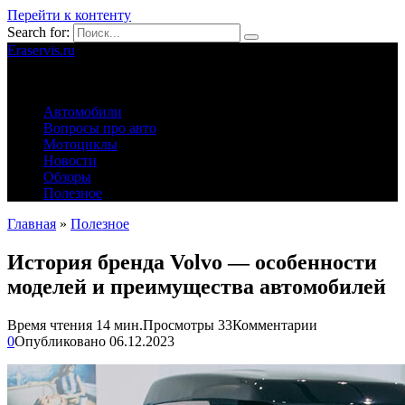
Перейти к контенту
Search for:
Eraservis.ru
Автомобильные истории
Автомобили
Вопросы про авто
Мотоциклы
Новости
Обзоры
Полезное
Главная
»
Полезное
История бренда Volvo — особенности
моделей и преимущества автомобилей
Время чтения
14 мин.
Просмотры
33
Комментарии
0
Опубликовано
06.12.2023