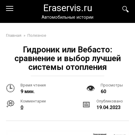
Перейти
Eraservis.ru
к
контенту
Автомобильные истории
Главная
»
Полезное
Гидроник или Вебасто:
сравнение и выбор лучшей
системы отопления
Время чтения
Просмотры
9 мин.
60
Комментарии
Опубликовано
0
19.04.2023