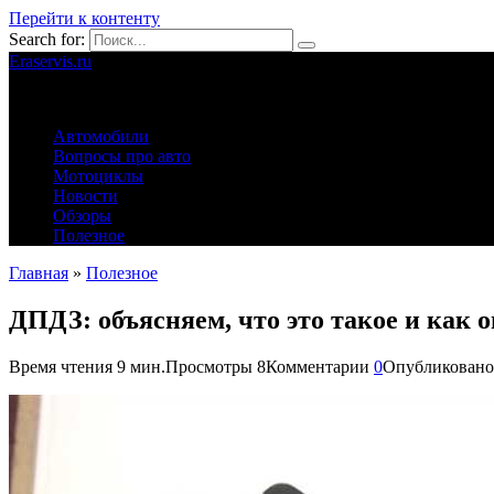
Перейти к контенту
Search for:
Eraservis.ru
Автомобильные истории
Автомобили
Вопросы про авто
Мотоциклы
Новости
Обзоры
Полезное
Главная
»
Полезное
ДПДЗ: объясняем, что это такое и как о
Время чтения
9 мин.
Просмотры
8
Комментарии
0
Опубликовано