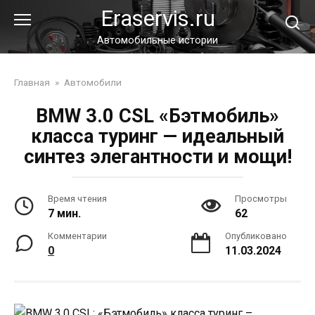
Перейти
Eraservis.ru
к
контенту
Автомобильные истории
Главная
»
Автомобили
BMW 3.0 CSL «Бэтмобиль»
класса туринг — идеальный
синтез элегантности и мощи!
Время чтения
Просмотры
7 мин.
62
Комментарии
Опубликовано
0
11.03.2024