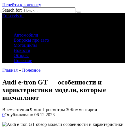
Перейти к контенту
Search for:
Eraservis.ru
Автомобильные истории
Автомобили
Вопросы про авто
Мотоциклы
Новости
Обзоры
Полезное
Главная
»
Полезное
Audi e-tron GT — особенности и
характеристики модели, которые
впечатляют
Время чтения
9 мин.
Просмотры
30
Комментарии
0
Опубликовано
06.12.2023