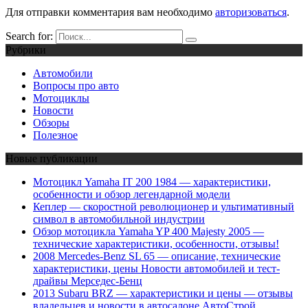
Для отправки комментария вам необходимо
авторизоваться
.
Search for:
Рубрики
Автомобили
Вопросы про авто
Мотоциклы
Новости
Обзоры
Полезное
Новые публикации
Мотоцикл Yamaha IT 200 1984 — характеристики,
особенности и обзор легендарной модели
Кеплер — скоростной революционер и ультимативный
символ в автомобильной индустрии
Обзор мотоцикла Yamaha YP 400 Majesty 2005 —
технические характеристики, особенности, отзывы!
2008 Mercedes-Benz SL 65 — описание, технические
характеристики, цены Новости автомобилей и тест-
драйвы Мерседес-Бенц
2013 Subaru BRZ — характеристики и цены — отзывы
владельцев и новости в автосалоне АвтоСтрой