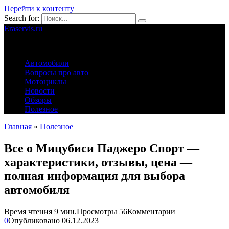
Перейти к контенту
Search for:
Eraservis.ru
Автомобильные истории
Автомобили
Вопросы про авто
Мотоциклы
Новости
Обзоры
Полезное
Главная
»
Полезное
Все о Мицубиси Паджеро Спорт —
характеристики, отзывы, цена —
полная информация для выбора
автомобиля
Время чтения
9 мин.
Просмотры
56
Комментарии
0
Опубликовано
06.12.2023