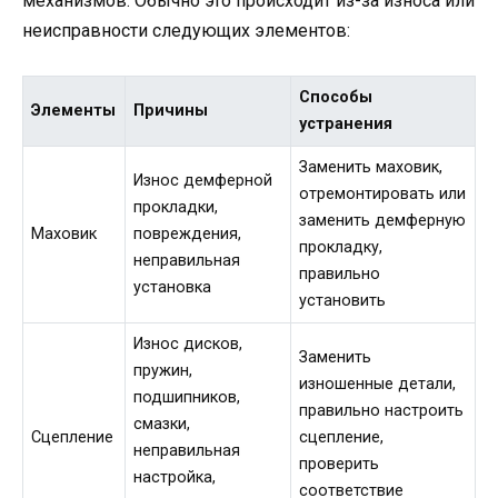
механизмов. Обычно это происходит из-за износа или
неисправности следующих элементов:
Способы
Элементы
Причины
устранения
Заменить маховик,
Износ демферной
отремонтировать или
прокладки,
заменить демферную
Маховик
повреждения,
прокладку,
неправильная
правильно
установка
установить
Износ дисков,
Заменить
пружин,
изношенные детали,
подшипников,
правильно настроить
смазки,
Сцепление
сцепление,
неправильная
проверить
настройка,
соответствие