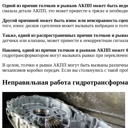
Одной из причин толчков и рывков АКПП может быть недос
смазала детали АКПП, это может привести к тряске и необход
Другой причиной может быть износ или неисправность сцеп
того, износ дисков сцепления может вызывать вибрации и толч
Также, одной из распространенных причин толчков и рыв
датчики или клапаны, может привести к некорректным сигнал
Наконец, одной из причин толчков и рывков АКПП может бы
гидротрансформатором могут вызывать рывки при переключе
В целом, толчки и рывки АКПП могут быть вызваны различным
механизмов коробки передач. Если вы столкнулись с такой про
Неправильная работа гидротрансформа