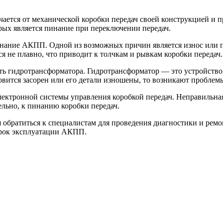
ется от механической коробки передач своей конструкцией и п
рых является пинание при переключении передач.
инание АКПП. Одной из возможных причин является износ или 
я не плавно, что приводит к толчкам и рывкам коробки передач.
гидротрансформатора. Гидротрансформатор — это устройство, 
овится засорен или его детали изношены, то возникают проблем
ктронной системы управления коробкой передач. Неправильная 
ельно, к пинанию коробки передач.
я обратиться к специалистам для проведения диагностики и рем
срок эксплуатации АКПП.