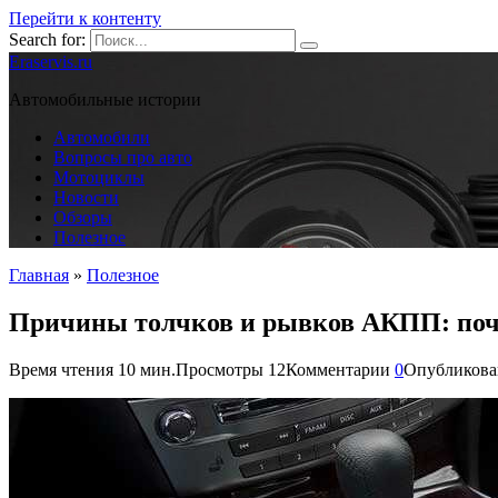
Перейти к контенту
Search for:
Eraservis.ru
Автомобильные истории
Автомобили
Вопросы про авто
Мотоциклы
Новости
Обзоры
Полезное
Главная
»
Полезное
Причины толчков и рывков АКПП: поче
Время чтения
10 мин.
Просмотры
12
Комментарии
0
Опубликова