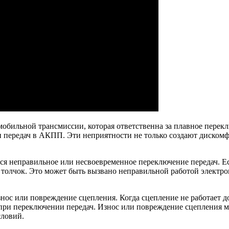
обильной трансмиссии, которая ответственна за плавное перек
передач в АКПП. Эти неприятности не только создают дискомфор
я неправильное или несвоевременное переключение передач. Ес
ть толчок. Это может быть вызвано неправильной работой элек
ос или повреждение сцепления. Когда сцепление не работает д
 при переключении передач. Износ или повреждение сцепления 
словий.