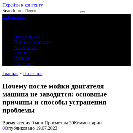
Перейти к контенту
Search for:
Eraservis.ru
Автомобильные истории
Автомобили
Вопросы про авто
Мотоциклы
Новости
Обзоры
Полезное
Главная
»
Полезное
Почему после мойки двигателя
машина не заводится: основные
причины и способы устранения
проблемы
Время чтения
9 мин.
Просмотры
39
Комментарии
0
Опубликовано
19.07.2023