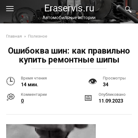
Перейти
Eraservis.ru
к
контенту
Автомобильные истории
Главная
»
Полезное
Ошибоква шин: как правильно
купить ремонтные шипы
Время чтения
Просмотры
14 мин.
34
Комментарии
Опубликовано
0
11.09.2023