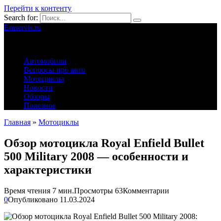
Перейти к контенту
Search for:
Eraservis.ru
Автомобильные истории
Автомобили
Вопросы про авто
Мотоциклы
Новости
Обзоры
Полезное
Главная
»
Мотоциклы
Обзор мотоцикла Royal Enfield Bullet
500 Military 2008 — особенности и
характеристики
Время чтения
7 мин.
Просмотры
63
Комментарии
0
Опубликовано
11.03.2024