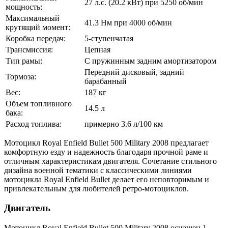
27 л.с. (20.2 кВт) при 5250 об/мин
мощность:
Максимальный
41.3 Нм при 4000 об/мин
крутящий момент:
Коробка передач:
5-ступенчатая
Трансмиссия:
Цепная
Тип рамы:
С пружинным задним амортизатором
Передний дисковый, задний
Тормоза:
барабанный
Вес:
187 кг
Объем топливного
14.5 л
бака:
Расход топлива:
примерно 3.6 л/100 км
Мотоцикл Royal Enfield Bullet 500 Military 2008 предлагает
комфортную езду и надежность благодаря прочной раме и
отличным характеристикам двигателя. Сочетание стильного
дизайна военной тематики с классическими линиями
мотоцикла Royal Enfield Bullet делает его неповторимым и
привлекательным для любителей ретро-мотоциклов.
Двигатель
Мотоцикл Royal Enfield Bullet 500 Military 2008 оснащен 1-