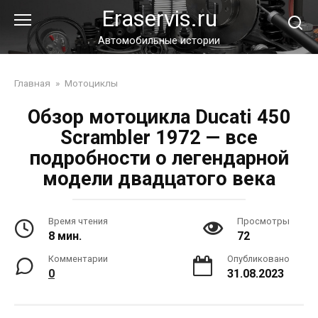
Перейти
Eraservis.ru
к
контенту
Автомобильные истории
Главная
»
Мотоциклы
Обзор мотоцикла Ducati 450
Scrambler 1972 — все
подробности о легендарной
модели двадцатого века
Время чтения
Просмотры
8 мин.
72
Комментарии
Опубликовано
0
31.08.2023