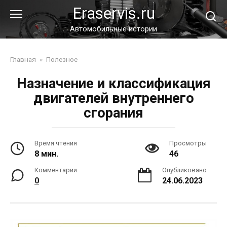
Перейти
Eraservis.ru
к
контенту
Автомобильные истории
Главная
»
Полезное
Назначение и классификация
двигателей внутреннего
сгорания
Время чтения
Просмотры
8 мин.
46
Комментарии
Опубликовано
0
24.06.2023