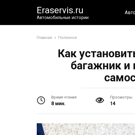
Перейти
Eraservis.ru
к
Авт
контенту
Автомобильные истории
Главная
»
Полезное
Как установит
багажник и
самос
Время чтения
Просмотры
8 мин.
14