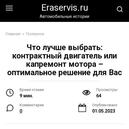
Перейти
Eraservis.ru
к
контенту
Автомобильные истории
Главная
»
Полезное
Что лучше выбрать:
контрактный двигатель или
капремонт мотора –
оптимальное решение для Вас
Время чтения
Просмотры
9 мин.
64
Комментарии
Опубликовано
0
01.05.2023