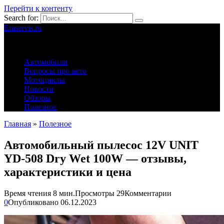
Перейти к контенту
Search for:
Eraservis.ru
Автомобильные истории
Автомобили
Вопросы про авто
Мотоциклы
Новости
Обзоры
Полезное
Главная
»
Полезное
Автомобильный пылесос 12V UNIT
YD-508 Dry Wet 100W — отзывы,
характеристики и цена
Время чтения
8 мин.
Просмотры
29
Комментарии
0
Опубликовано
06.12.2023